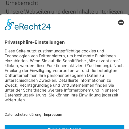
Urheberrecht
Unsere Webseiten und deren Inhalte unterliegen
dem deutschen Urheberrecht. Jede Form der
Verwertung, Vervielfältigung oder Bearbeitung
urheberrechtlich geschützter Werke auf unseren
Webseiten bedarf, soweit nicht ausdrücklich
gesetzlich erlaubt (§ 44a ff. UrhG), der vorherigen
Zustimmung des jeweiligen Rechteinhabers.
Einzelne Vervielfältigungen eines Werkes sind
nur zum privaten Gebrauch gestattet, dürfen
also weder direkt noch indirekt der
Gewinnerzielung dienen. Die unerlaubte
Verwertung von urheberrechtlich geschützten
Werken ist strafbar (§ 106 des
Urheberrechtsgesetzes).